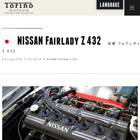
LANGUAGE
NISSAN Fairlady Z 432
日産 フェアレデ
Z 432
>
>
トリノミュージアム
ラインナップ
NISSAN Fairlady Z 432